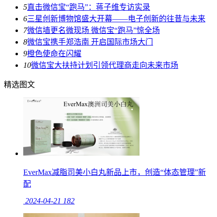
5
直击微信宝“跑马”：蒋子维专访实录
6
三星创新博物馆盛大开幕——电子创新的往昔与未来
7
微信墙更名微现场 微信宝“跑马”惊全场
8
微信宝携手郑浩南 开启国际市场大门
9
橙色使命在闪耀
10
微信宝大扶持计划引领代理商走向未来市场
精选图文
EverMax减脂司美小白丸新品上市，创造“体态管理”新
配
2024-04-21
182