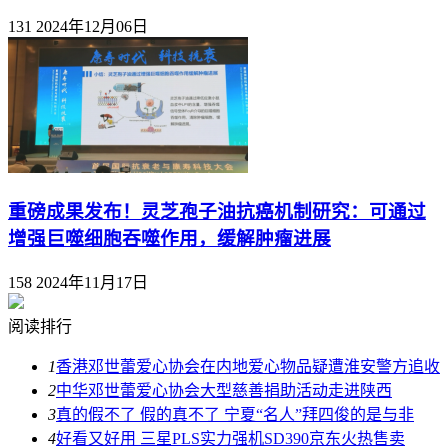
131
2024年12月06日
重磅成果发布！灵芝孢子油抗癌机制研究：可通过
增强巨噬细胞吞噬作用，缓解肿瘤进展
158
2024年11月17日
阅读排行
1
香港邓世蕾爱心协会在内地爱心物品疑遭淮安警方追收
2
中华邓世蕾爱心协会大型慈善捐助活动走进陕西
3
真的假不了 假的真不了 宁夏“名人”拜四俊的是与非
4
好看又好用 三星PLS实力强机SD390京东火热售卖