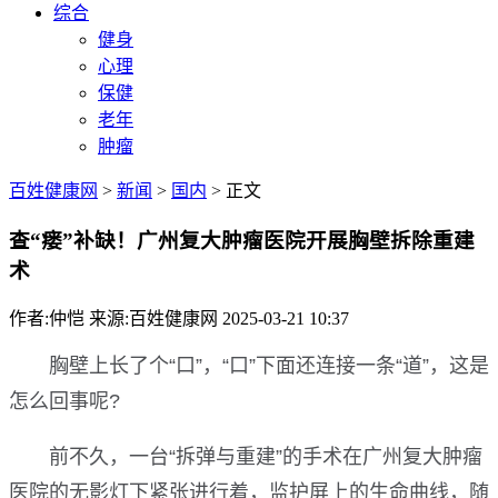
综合
健身
心理
保健
老年
肿瘤
百姓健康网
>
新闻
>
国内
> 正文
查“瘘”补缺！广州复大肿瘤医院开展胸壁拆除重建
术
作者:仲恺
来源:百姓健康网
2025-03-21 10:37
胸壁上长了个“口”，“口”下面还连接一条“道”，这是
怎么回事呢?
前不久，一台“拆弹与重建”的手术在广州复大肿瘤
医院的无影灯下紧张进行着，监护屏上的生命曲线，随