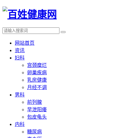
网站首页
资讯
妇科
宫颈糜烂
卵巢疾病
乳房健康
月经不调
男科
前列腺
早泄阳痿
包皮龟头
内科
糖尿病