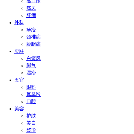
高血压
痛风
肝病
外科
痔疮
颈椎病
腰腿痛
皮肤
白癜风
脚气
湿疹
五官
眼科
耳鼻喉
口腔
美容
护肤
美白
整形