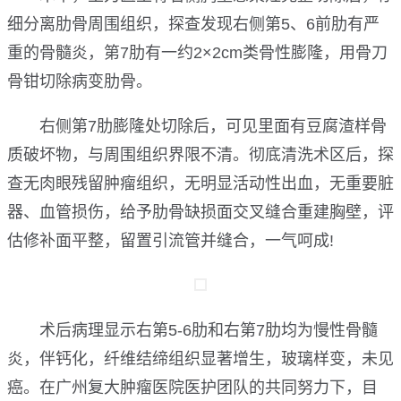
细分离肋骨周围组织，探查发现右侧第5、6前肋有严
重的骨髓炎，第7肋有一约2×2cm类骨性膨隆，用骨刀
骨钳切除病变肋骨。
右侧第7肋膨隆处切除后，可见里面有豆腐渣样骨
质破坏物，与周围组织界限不清。彻底清洗术区后，探
查无肉眼残留肿瘤组织，无明显活动性出血，无重要脏
器、血管损伤，给予肋骨缺损面交叉缝合重建胸壁，评
估修补面平整，留置引流管并缝合，一气呵成!
术后病理显示右第5-6肋和右第7肋均为慢性骨髓
炎，伴钙化，纤维结缔组织显著增生，玻璃样变，未见
癌。在广州复大肿瘤医院医护团队的共同努力下，目